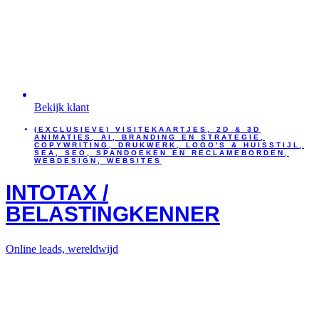
Bekijk klant
(EXCLUSIEVE) VISITEKAARTJES
,
2D & 3D
ANIMATIES
,
AI
,
BRANDING EN STRATEGIE
,
COPYWRITING
,
DRUKWERK
,
LOGO'S & HUISSTIJL
,
SEA
,
SEO
,
SPANDOEKEN EN RECLAMEBORDEN
,
WEBDESIGN
,
WEBSITES
INTOTAX /
BELASTINGKENNER
Online leads, wereldwijd